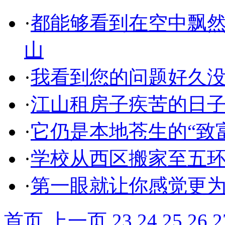
·
都能够看到在空中飘然
山
·
我看到您的问题好久没有人
·
江山租房子疾苦的日
·
它仍是本地苍生的“致
·
学校从西区搬家至五环
·
第一眼就让你感觉更
首页
上一页
23
24
25
26
2