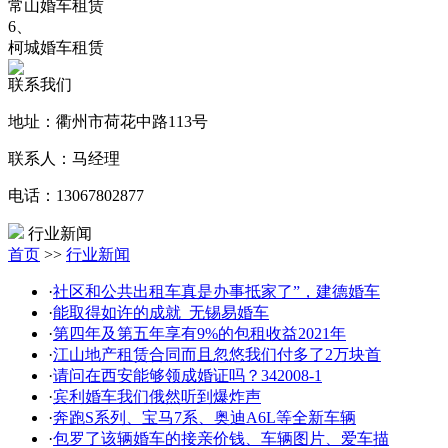
常山婚车租赁
6、
柯城婚车租赁
联系我们
地址：衢州市荷花中路113号
联系人：马经理
电话：13067802877
行业新闻
首页
>>
行业新闻
·
社区和公共出租车真是办事抵家了”，建德婚车
·
能取得如许的成就_无锡易婚车
·
第四年及第五年享有9%的包租收益2021年
·
江山地产租赁合同而且忽悠我们付多了2万块首
·
请问在西安能够领成婚证吗？342008-1
·
宾利婚车我们俄然听到爆炸声
·
奔跑S系列、宝马7系、奥迪A6L等全新车辆
·
包罗了该辆婚车的接亲价钱、车辆图片、爱车描